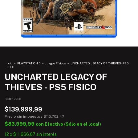
Inicio
>
PLAYSTATION 5
>
Juegos Físicos
>
UNCHARTED LEGACY OF THIEVES - PS5
FISICO
UNCHARTED LEGACY OF
THIEVES - PS5 FISICO
SKU:
12920
$139.999,99
Precio sin impuestos
$115.702,47
$83.999,99
con
Efectivo (Sólo en el local)
12
x
$11.666,67
sin interés