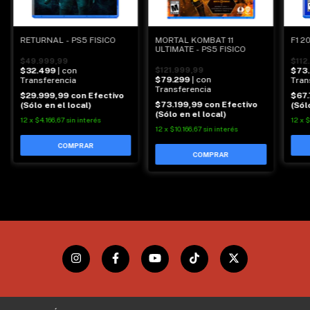
RETURNAL - PS5 FISICO
F1 2
MORTAL KOMBAT 11
ULTIMATE - PS5 FISICO
$49.999,99
$112
$32.499
| con
$73
$121.999,99
$79.299
| con
Transferencia
Tran
Transferencia
$29.999,99
con
Efectivo
$67
$73.199,99
con
Efectivo
(Sólo en el local)
(Sól
(Sólo en el local)
12
x
$4.166,67
sin interés
12
x
$
12
x
$10.166,67
sin interés