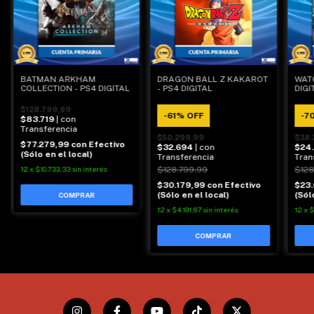
BATMAN ARKHAM
DRAGON BALL Z KAKAROT
WATC
COLLECTION - PS4 DIGITAL
- PS4 DIGITAL
DIGI
$128.799,99
-
61
%
OFF
-
7
$83.719
| con
Transferencia
$50.299,99
$38.
$77.279,99
con
Efectivo
$32.694
| con
$24
(Sólo en el local)
Transferencia
Tran
12
x
$10.733,33
sin interés
$128.799,99
$128
$30.179,99
con
Efectivo
$23
(Sólo en el local)
(Sól
12
x
$4.191,67
sin interés
12
x
$