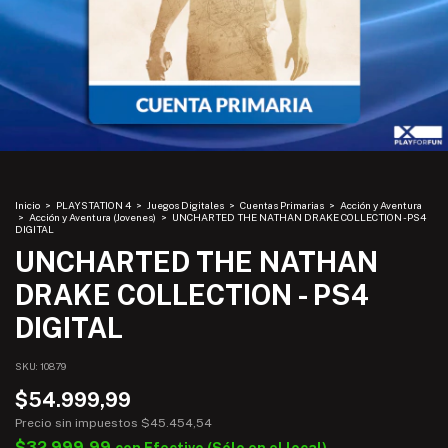
Inicio
>
PLAYSTATION 4
>
Juegos Digitales
>
Cuentas Primarias
>
Acción y Aventura
>
Acción y Aventura (Jovenes)
>
UNCHARTED THE NATHAN DRAKE COLLECTION - PS4
DIGITAL
UNCHARTED THE NATHAN
DRAKE COLLECTION - PS4
DIGITAL
SKU:
10879
$54.999,99
Precio sin impuestos
$45.454,54
$32.999,99