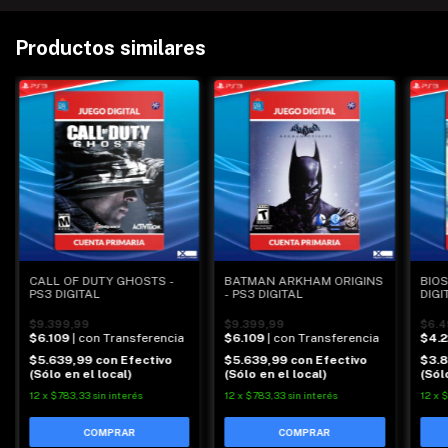
Productos similares
CALL OF DUTY GHOSTS -
BATMAN ARKHAM ORIGINS
BIOS
PS3 DIGITAL
- PS3 DIGITAL
DIGI
$9.399,99
$9.399,99
$6.4
$6.109
| con Transferencia
$6.109
| con Transferencia
$4.
$5.639,99
con
Efectivo
$5.639,99
con
Efectivo
$3.
(Sólo en el local)
(Sólo en el local)
(Sól
12
x
$783,33
sin interés
12
x
$783,33
sin interés
12
x
$