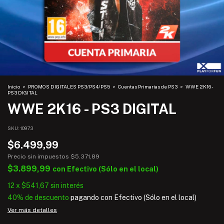
Inicio
>
PROMOS DIGITALES PS3/PS4/PS5
>
Cuentas Primarias de PS3
>
WWE 2K16 -
PS3 DIGITAL
WWE 2K16 - PS3 DIGITAL
SKU:
10973
$6.499,99
Precio sin impuestos
$5.371,89
$3.899,99
con
Efectivo (Sólo en el local)
12
x
$541,67
sin interés
40% de descuento
pagando con Efectivo (Sólo en el local)
Ver más detalles