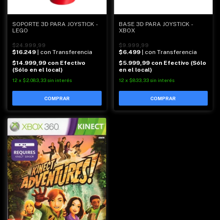
SOPORTE 3D PARA JOYSTICK -
BASE 3D PARA JOYSTICK -
LEGO
XBOX
$24.999,99
$9.999,99
$16.249
| con Transferencia
$6.499
| con Transferencia
$14.999,99
con
Efectivo
$5.999,99
con
Efectivo (Sólo
(Sólo en el local)
en el local)
12
x
$2.083,33
sin interés
12
x
$833,33
sin interés