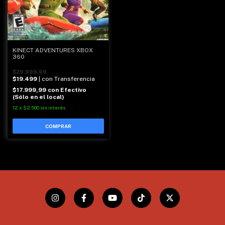
KINECT ADVENTURES XBOX
360
$29.999,99
$19.499
| con Transferencia
$17.999,99
con
Efectivo
(Sólo en el local)
12
x
$2.500
sin interés