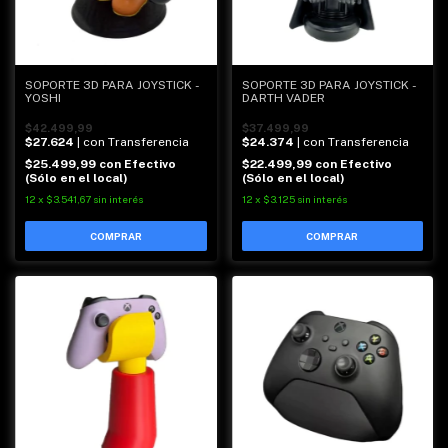
SOPORTE 3D PARA JOYSTICK -
SOPORTE 3D PARA JOYSTICK -
YOSHI
DARTH VADER
$42.499,99
$37.499,99
$27.624
| con Transferencia
$24.374
| con Transferencia
$25.499,99
con
Efectivo
$22.499,99
con
Efectivo
(Sólo en el local)
(Sólo en el local)
12
x
$3.541,67
sin interés
12
x
$3.125
sin interés