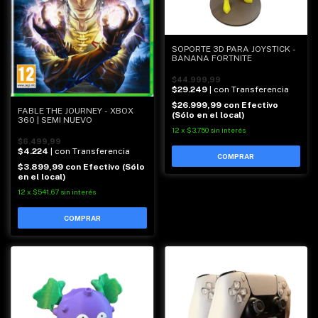
SOPORTE 3D PARA JOYSTICK -
BANANA FORTNITE
$44.999,99
$29.249
| con Transferencia
$26.999,99
con
Efectivo
FABLE THE JOURNEY - XBOX
(Sólo en el local)
360 | SEMI NUEVO
12
x
$3.750
sin interés
$6.499,99
$4.224
| con Transferencia
$3.899,99
con
Efectivo (Sólo
en el local)
12
x
$541,67
sin interés