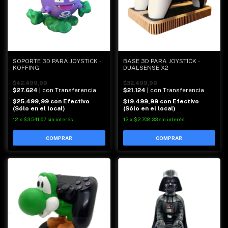
SOPORTE 3D PARA JOYSTICK -
BASE 3D PARA JOYSTICK -
KOFFING
DUALSENSE X2
$42.499,99
$32.499,99
$27.624
| con Transferencia
$21.124
| con Transferencia
$25.499,99
con
Efectivo
$19.499,99
con
Efectivo
(Sólo en el local)
(Sólo en el local)
12
x
$3.541,67
sin interés
12
x
$2.708,33
sin interés