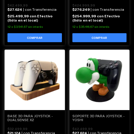
$42.499,99
$424.999,99
$27.624
| con Transferencia
$276.249
| con Transferencia
$25.499,99
con
Efectivo
$254.999,99
con
Efectivo
(Sólo en el local)
(Sólo en el local)
12
x
$3.541,67
sin interés
12
x
$35.416,67
sin interés
BASE 3D PARA JOYSTICK -
SOPORTE 3D PARA JOYSTICK -
DUALSENSE X2
YOSHI
$32.499,99
$42.499,99
$21.124
| con Transferencia
$27.624
| con Transferencia