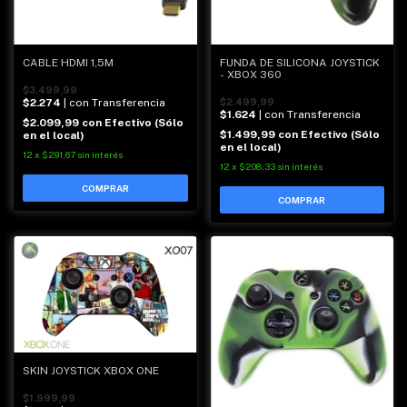
CABLE HDMI 1,5M
FUNDA DE SILICONA JOYSTICK
- XBOX 360
$3.499,99
$2.274
| con Transferencia
$2.499,99
$1.624
| con Transferencia
$2.099,99
con
Efectivo (Sólo
$1.499,99
con
Efectivo (Sólo
en el local)
en el local)
12
x
$291,67
sin interés
12
x
$208,33
sin interés
SKIN JOYSTICK XBOX ONE
$1.999,99