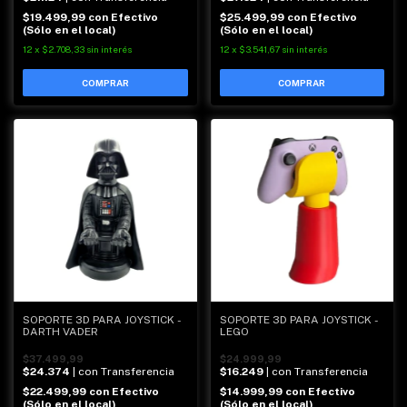
$19.499,99
con
Efectivo
$25.499,99
con
Efectivo
(Sólo en el local)
(Sólo en el local)
12
x
$2.708,33
sin interés
12
x
$3.541,67
sin interés
SOPORTE 3D PARA JOYSTICK -
SOPORTE 3D PARA JOYSTICK -
DARTH VADER
LEGO
$37.499,99
$24.999,99
$24.374
| con Transferencia
$16.249
| con Transferencia
$22.499,99
con
Efectivo
$14.999,99
con
Efectivo
(Sólo en el local)
(Sólo en el local)