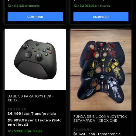
12
x
$3.125
sin interés
12
x
$2.083,33
sin interés
BASE 3D PARA JOYSTICK -
XBOX
$9.999,99
$6.499
| con Transferencia
FUNDA DE SILICONA JOYSTICK
$5.999,99
con
Efectivo (Sólo
ESTAMPADA - XBOX ONE
en el local)
$2.499,99
12
x
$833,33
sin interés
$1.624
| con Transferencia