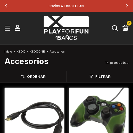
35% OFF POR TRANSFERENCIA
0
Inicio
>
XBOX
>
XBOX ONE
>
Accesorios
Accesorios
14 productos
ORDENAR
FILTRAR