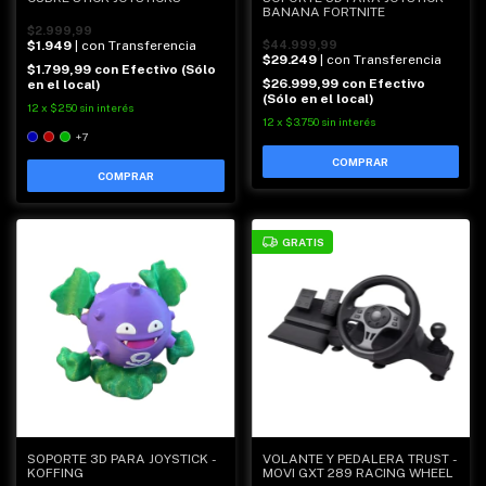
BANANA FORTNITE
$2.999,99
$1.949
| con Transferencia
$44.999,99
$29.249
| con Transferencia
$1.799,99
con
Efectivo (Sólo
$26.999,99
con
Efectivo
en el local)
(Sólo en el local)
12
x
$250
sin interés
12
x
$3.750
sin interés
+7
COMPRAR
GRATIS
SOPORTE 3D PARA JOYSTICK -
VOLANTE Y PEDALERA TRUST -
KOFFING
MOVI GXT 289 RACING WHEEL