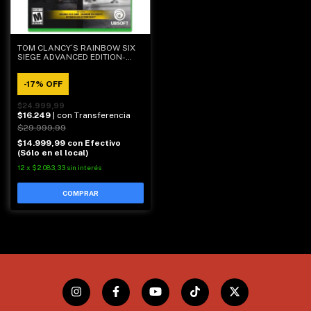
TOM CLANCY´S RAINBOW SIX
SIEGE ADVANCED EDITION-
XBOX ONE FISICO
-
17
%
OFF
$24.999,99
$16.249
| con Transferencia
$29.999,99
$14.999,99
con
Efectivo
(Sólo en el local)
12
x
$2.083,33
sin interés