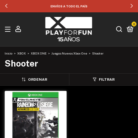
ENVÍOS A TODO EL PAÍS
0
Inicio
>
XBOX
>
XBOX ONE
>
Juegos Nuevos Xbox One
>
Shooter
Shooter
ORDENAR
FILTRAR