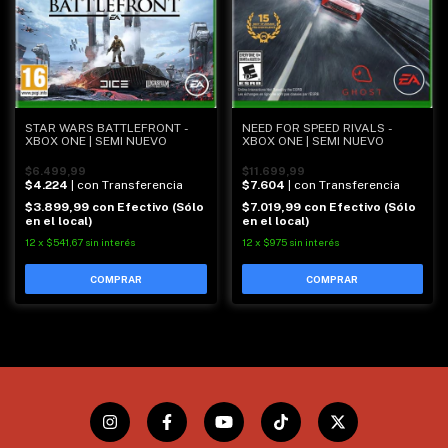
STAR WARS BATTLEFRONT -
NEED FOR SPEED RIVALS -
XBOX ONE | SEMI NUEVO
XBOX ONE | SEMI NUEVO
$6.499,99
$11.699,99
$4.224
| con Transferencia
$7.604
| con Transferencia
$3.899,99
con
Efectivo (Sólo
$7.019,99
con
Efectivo (Sólo
en el local)
en el local)
12
x
$541,67
sin interés
12
x
$975
sin interés