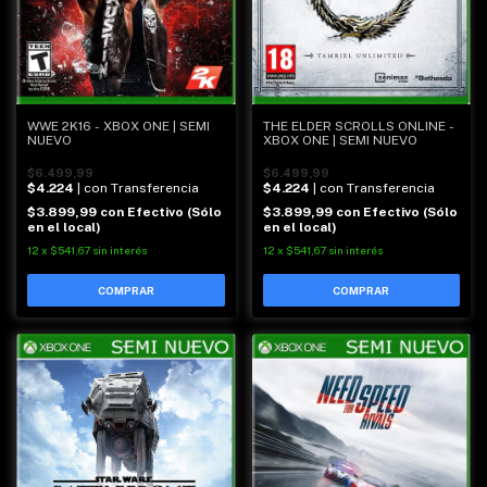
WWE 2K16 - XBOX ONE | SEMI
THE ELDER SCROLLS ONLINE -
NUEVO
XBOX ONE | SEMI NUEVO
$6.499,99
$6.499,99
$4.224
| con Transferencia
$4.224
| con Transferencia
$3.899,99
con
Efectivo (Sólo
$3.899,99
con
Efectivo (Sólo
en el local)
en el local)
12
x
$541,67
sin interés
12
x
$541,67
sin interés