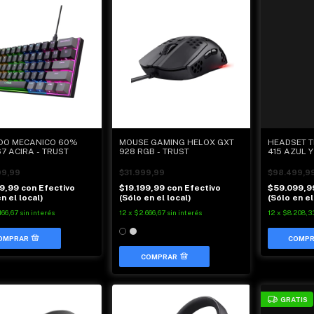
DO MECANICO 60%
MOUSE GAMING HELOX GXT
HEADSET T
7 ACIRA - TRUST
928 RGB - TRUST
415 AZUL Y 
| XBOX
99,99
$31.999,99
$98.499,9
99,99
con
Efectivo
$19.199,99
con
Efectivo
$59.099,
n el local)
(Sólo en el local)
(Sólo en el
166,67
sin interés
12
x
$2.666,67
sin interés
12
x
$8.208,3
COMPRAR
GRATIS