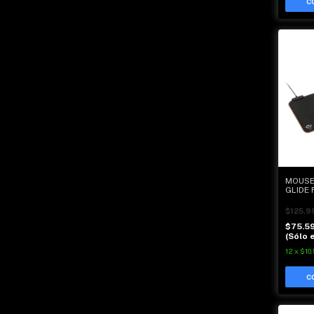
MOUSE
GLIDE 
$125.9
$75.5
(Sólo e
12
x
$10.