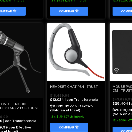
558,33
sin interés
12
x
$4.333,33
sin interés
12
x
$9.250
si
HEADSET CHAT PS4- TRUST
MOUSE PAD 
CM - TRUS
$18.499,99
$12.024
| con Transferencia
$43.699,9
$28.404
|
FONO + TRÍPODE
$11.099,99
con
Efectivo
IL STARZZ PC - TRUST
$26.219,9
(Sólo en el local)
(Sólo en el
12
x
$1.541,67
sin interés
9,99
12
x
$3.641,67
49
| con Transferencia
99,99
con
Efectivo
n el local)