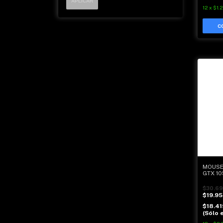
APLICAR
12
x
$1.
MOUSE
GTX 10
$30.69
$19.9
$18.4
(Sólo e