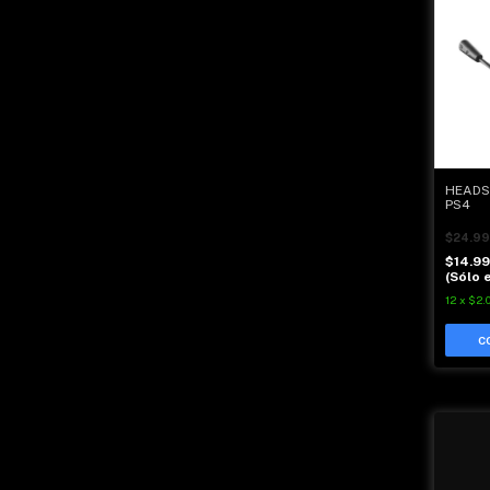
HEADSE
PS4
$24.99
$14.9
(Sólo e
12
x
$2.