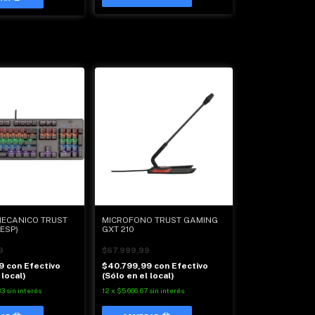
ECANICO TRUST
MICROFONO TRUST GAMING
ESP)
GXT 210
9
$67.999,99
99
con
Efectivo
$40.799,99
con
Efectivo
 local)
(Sólo en el local)
33
sin interés
12
x
$5.666,67
sin interés