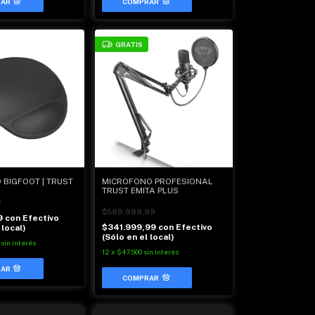
GRATIS
 BIGFOOT | TRUST
MICROFONO PROFESIONAL
TRUST EMITA PLUS
9
$569.999,99
9
con
Efectivo
$341.999,99
con
Efectivo
 local)
(Sólo en el local)
sin interés
12
x
$47.500
sin interés