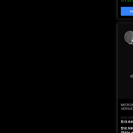
12
x
$2.
MICRO
VERSÁT
$20.99
$13.6
$12.5
(Sólo e