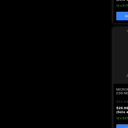
12
x
$1.7
MICRO
239 N
$44.9
$26.9
(Sólo e
12
x
$3.