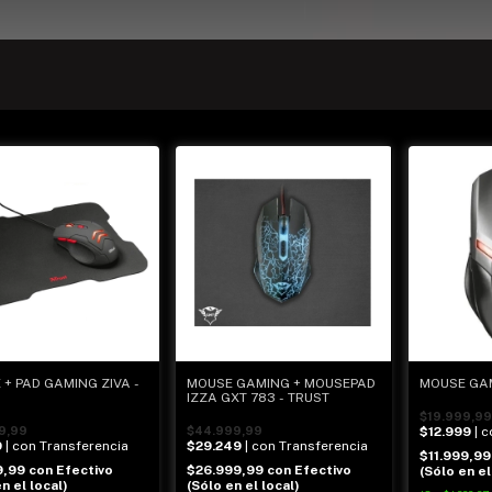
+ PAD GAMING ZIVA -
MOUSE GAMING + MOUSEPAD
MOUSE GAM
IZZA GXT 783 - TRUST
$19.999,99
9,99
$44.999,99
$12.999
| 
9
| con Transferencia
$29.249
| con Transferencia
$11.999,9
9,99
con
Efectivo
$26.999,99
con
Efectivo
(Sólo en el
n el local)
(Sólo en el local)