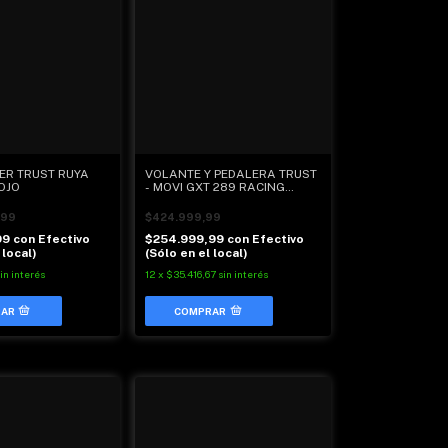
ER TRUST RUYA
VOLANTE Y PEDALERA TRUST
ROJO
- MOVI GXT 289 RACING
WHEEL
,99
$424.999,99
99
con
Efectivo
$254.999,99
con
Efectivo
 local)
(Sólo en el local)
in interés
12
x
$35.416,67
sin interés