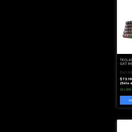
TECLA
GXT 86
$121.9
$73.1
(Sólo e
12
x
$10.