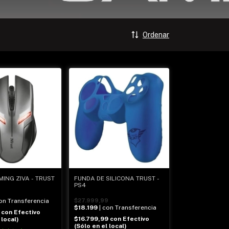
Ordenar
ING ZIVA - TRUST
FUNDA DE SILICONA TRUST -
PS4
con Transferencia
$27.999,99
$18.199
| con Transferencia
9
con
Efectivo
$16.799,99
con
Efectivo
 local)
(Sólo en el local)