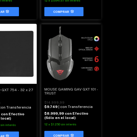
n interés
12
x
$5.641,67
sin interés
MOUSE GAMING GAV GXT 101 -
GXT 754 - 32 x 27
TRUST
T
$14.999,99
9
$9.749
| con Transferencia
 con Transferencia
$8.999,99
con
Efectivo
9
con
Efectivo
(Sólo en el local)
 local)
12
x
$1.250
sin interés
sin interés