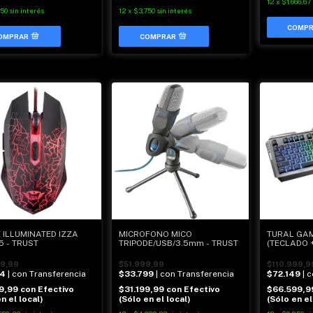
12
x
$1.666,67
250
sin interés
12
x
$3.750
sin interés
 ILLUMINATED IZZA
MICROFONO MICO
TURAL GA
5 - TRUST
TRIPODE/USB/3.5mm - TRUST
(TECLADO 
- TRUST
9,99
$51.999,99
$110.999,9
54
| con Transferencia
$33.799
| con Transferencia
$72.149
| 
19,99
con
Efectivo
$31.199,99
con
Efectivo
$66.599,
n el local)
(Sólo en el local)
(Sólo en el