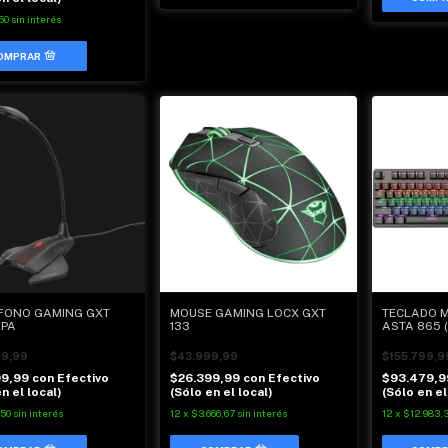
50
sin interés
FONO GAMING GXT
MOUSE GAMING LOCX GXT
TECLADO M
EPA
133
ASTA 865 (
99,99
$43.999,99
$155.799,9
99,99
con
Efectivo
$26.399,99
con
Efectivo
$93.479,
n el local)
(Sólo en el local)
(Sólo en el
750
sin interés
12
x
$3.666,67
sin interés
12
x
$12.983,