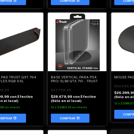
 PAD TRUST GXT 764
BASE VERTICAL PARA PS4
MOUSE PAD
FLEX RGB XXL
PRO/ SLIM GTX 710 - TRUST
$43.999,9
99,99
$47.799,99
$26.399,9
99,99
con
Efectivo
$28.679,99
con
Efectivo
(Sólo en el
n el local)
(Sólo en el local)
12
x
$3.666,67
500
sin interés
12
x
$3.983,33
sin interés