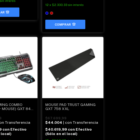
sin interés
12
x
$2.333,33
sin interés
COMPRAR
MING COMBO
MOUSE PAD TRUST GAMING
+ MOUSE) GXT 845
GXT 758 XXL
9
$67.699,99
con Transferencia
$44.004
| con Transferencia
99
con
Efectivo
$40.619,99
con
Efectivo
 local)
(Sólo en el local)