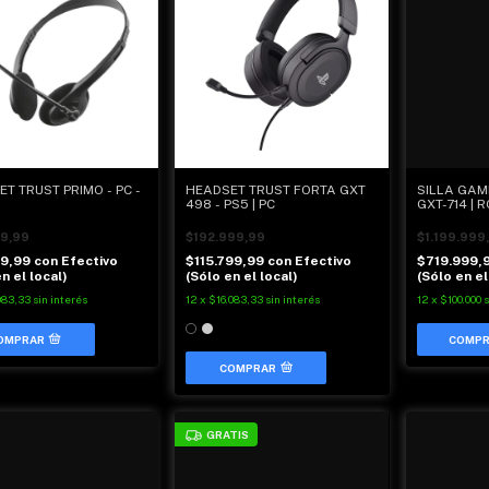
T TRUST PRIMO - PC -
HEADSET TRUST FORTA GXT
SILLA GAM
498 - PS5 | PC
GXT-714 | 
9,99
$192.999,99
$1.199.999
99,99
con
Efectivo
$115.799,99
con
Efectivo
$719.999,
n el local)
(Sólo en el local)
(Sólo en el
083,33
sin interés
12
x
$16.083,33
sin interés
12
x
$100.000
s
COMPRAR
GRATIS