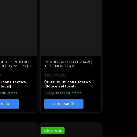
RUST ZIROX GXT
COMBO TRUST GXT 794W |
ROJO - NS | PC | PS
TEC + MOU + PAD
9
$138.499,99
99
con
Efectivo
$83.099,99
con
Efectivo
 local)
(Sólo en el local)
3
sin interés
12
x
$11.541,67
sin interés
GRATIS