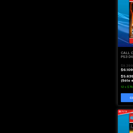
CALL O
PS3 DI
$9.399
$6.109
$5.63
(Sólo e
12
x
$78