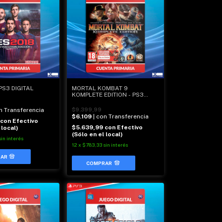
 PS3 DIGITAL
MORTAL KOMBAT 9
KOMPLETE EDITION - PS3
DIGITAL
on Transferencia
$9.399,99
$6.109
| con Transferencia
con
Efectivo
$5.639,99
con
Efectivo
 local)
(Sólo en el local)
sin interés
12
x
$783,33
sin interés