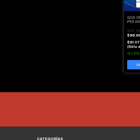
GOD O
PS5 DI
$151.7
$98.6
$91.0
(Sólo e
12
x
$12
CATEGORÍAS