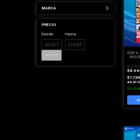
MARCA
PRECIO
Desde
Hasta
GTA V 
APLICAR
- PS3 
$12.99
$8.44
$7.79
en el l
12
x
$1.0