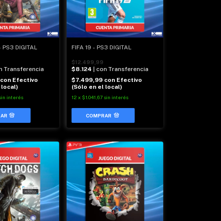
- PS3 DIGITAL
FIFA 19 - PS3 DIGITAL
$12.499,99
on Transferencia
$8.124
| con Transferencia
con
Efectivo
$7.499,99
con
Efectivo
 local)
(Sólo en el local)
sin interés
12
x
$1.041,67
sin interés