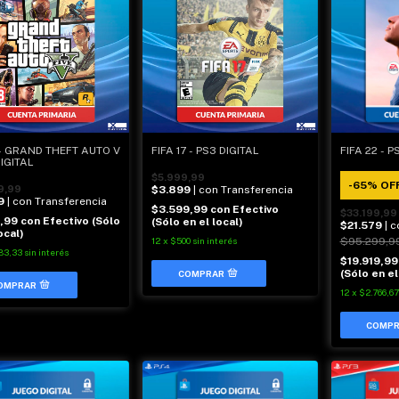
- GRAND THEFT AUTO V
FIFA 17 - PS3 DIGITAL
FIFA 22 - P
DIGITAL
$5.999,99
-
65
%
OF
9,99
$3.899
| con Transferencia
9
| con Transferencia
$3.599,99
con
Efectivo
$33.199,99
9,99
con
Efectivo (Sólo
(Sólo en el local)
$21.579
| 
ocal)
12
x
$500
sin interés
$95.299,9
83,33
sin interés
$19.919,9
(Sólo en el
12
x
$2.766,67