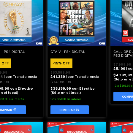
3 - PS4 DIGITAL
GTA V - PS4 DIGITAL
CALL OF DU
PS3 DIGITA
%
OFF
-
15
%
OFF
$7.999,99
$5.199
| c
9,99
$63.599,99
$4.799,99
74
| con Transferencia
$41.339
| con Transferencia
(Sólo en el
99,99
$74.999,99
12
x
$666,67
s
99,99
con
Efectivo
$38.159,99
con
Efectivo
n el local)
(Sólo en el local)
458,33
sin interés
12
x
$5.300
sin interés