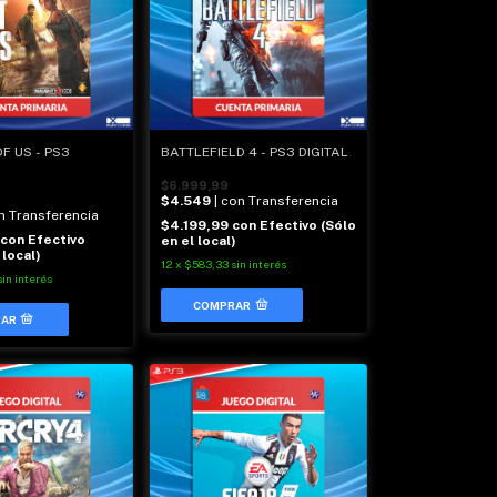
F US - PS3
BATTLEFIELD 4 - PS3 DIGITAL
$6.999,99
$4.549
| con Transferencia
on Transferencia
$4.199,99
con
Efectivo (Sólo
con
Efectivo
en el local)
 local)
12
x
$583,33
sin interés
sin interés