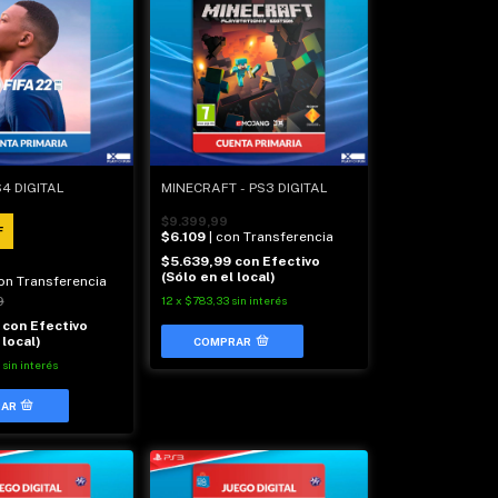
S4 DIGITAL
MINECRAFT - PS3 DIGITAL
$9.399,99
F
$6.109
| con Transferencia
$5.639,99
con
Efectivo
(Sólo en el local)
con Transferencia
9
12
x
$783,33
sin interés
9
con
Efectivo
 local)
sin interés