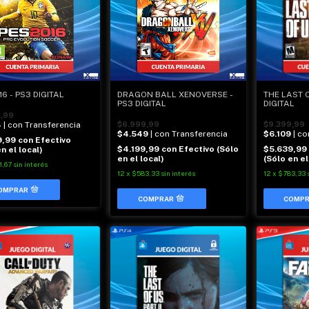
16 - PS3 DIGITAL
DRAGON BALL XENOVERSE -
THE LAST O
PS3 DIGITAL
DIGITAL
,99
4
| con Transferencia
$6.999,99
$9.399,99
$4.549
| con Transferencia
$6.109
| c
9,99
con
Efectivo
$4.199,99
con
Efectivo (Sólo
$5.639,99
n el local)
en el local)
(Sólo en el
1,67
sin interés
12
x
$583,33
sin interés
12
x
$783,33