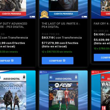
OF DUTY ADVANCED
THE LAST OF US: PARTE II -
FAR CRY 4 
E - PS3 DIGITAL
PS4 DIGITAL
$9.399,99
,99
$128.799,99
$6.109
| c
| con Transferencia
$83.719
| con Transferencia
$5.639,99
9,99
con
Efectivo
$77.279,99
con
Efectivo
(Sólo en el
n el local)
(Sólo en el local)
12
x
$783,33
3,33
sin interés
12
x
$10.733,33
sin interés