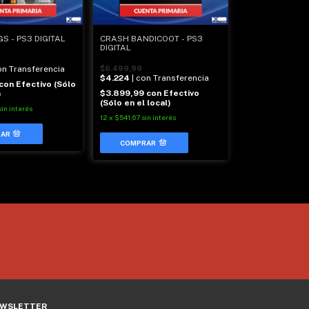
S - PS3 DIGITAL
CRASH BANDICOOT - PS3
DIGITAL
on Transferencia
$6.499,99
$4.224
| con Transferencia
con
Efectivo (Sólo
$3.899,99
con
Efectivo
)
(Sólo en el local)
sin interés
12
x
$541,67
sin interés
WSLETTER