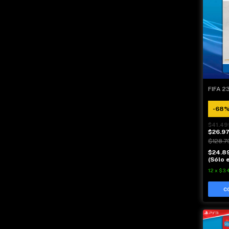
FIFA 2
-
68
$41.49
$26.9
$128.7
$24.8
(Sólo e
12
x
$3.