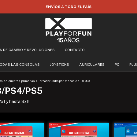
35% OFF POR TRANSFERENCIA
CA DE CAMBIO Y DEVOLUCIONES
CONTACTO
ODAS LAS CONSOLAS
JOYSTICKS
AURICULARES
PC
PLU
s-en-cuentas-primarias
>
breadcrumbs.por-menos-de-30-000
3/PS4/PS5
x1 y hasta 3x1!