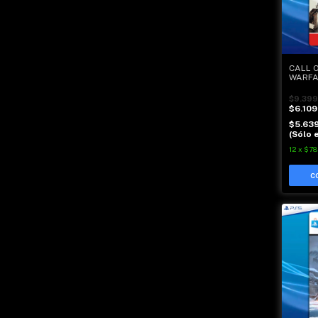
CALL 
WARFAR
$9.399
$6.109
$5.63
(Sólo e
12
x
$78