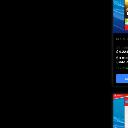
PES 20
$6.499
$4.22
$3.89
(Sólo e
12
x
$54