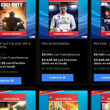
F DUTY BLACK OPS 3 -
FIFA 18 PS3 DIGITAL
PES 2018 -
GITAL
$9.399,99
$9.399,99
,99
$6.109
| con Transferencia
$6.109
| c
| con Transferencia
$5.639,99
con
Efectivo
$5.639,99
9,99
con
Efectivo
(Sólo en el local)
(Sólo en el
n el local)
12
x
$783,33
sin interés
12
x
$783,33
3,33
sin interés