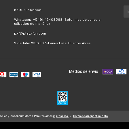
5491142408568
Whatsapp: +5491142408568 (Solo mjes de Lunes a
sábados de 11 a 19hs)
pxf@playxfun.com
9 de Julio 1250 L.17 - Lanús Este, Buenos AIres
Medios de envío
e las y los consumidores. Para reclamos
ingresá acá.
/
Botón de arrepentimiento