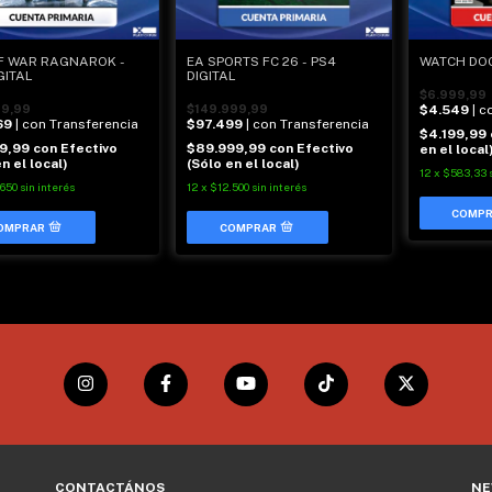
F WAR RAGNAROK -
EA SPORTS FC 26 - PS4
WATCH DOG
GITAL
DIGITAL
$6.999,99
99,99
$149.999,99
$4.549
| c
69
| con Transferencia
$97.499
| con Transferencia
$4.199,99
79,99
con
Efectivo
$89.999,99
con
Efectivo
en el local
n el local)
(Sólo en el local)
12
x
$583,33
.650
sin interés
12
x
$12.500
sin interés
CONTACTÁNOS
NE