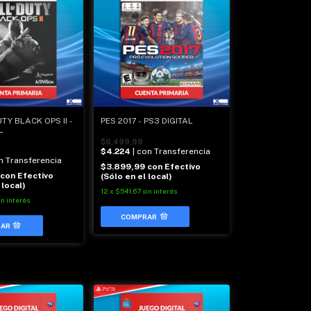
TY BLACK OPS II -
PES 2017 - PS3 DIGITAL
L
$6.499,99
$4.224
| con Transferencia
on Transferencia
$3.899,99
con
Efectivo
con
Efectivo
(Sólo en el local)
 local)
12
x
$541,67
sin interés
in interés