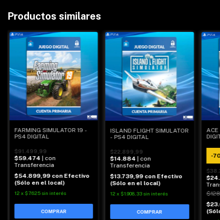
Productos similares
FARMING SIMULATOR 19 -
ACE 
ISLAND FLIGHT SIMULATOR
PS4 DIGITAL
DIGI
- PS4 DIGITAL
$91.499,99
$22.899,99
-
7
$59.474
| con
$14.884
| con
Transferencia
Transferencia
$38.
$54.899,99
con
Efectivo
$13.739,99
con
Efectivo
$24
(Sólo en el local)
(Sólo en el local)
Tran
12
x
$7.625
sin interés
$128
12
x
$1.908,33
sin interés
$23
(Sól