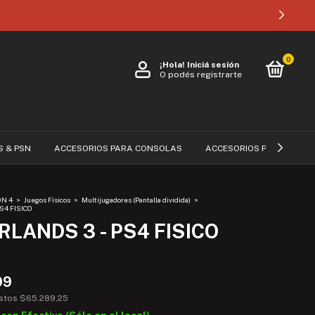
35% OFF POR TRANSFERENCIA
0
¡Hola!
Iniciá sesión
O podés registrarte
S & PSN
ACCESORIOS PARA CONSOLAS
ACCESORIOS PARA CELUL
ON 4
>
Juegos Físicos
>
Multijugadores (Pantalla dividida)
>
S4 FISICO
LANDS 3 - PS4 FISICO
99
estos
$65.289,25