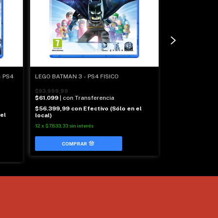
- PS4
LEGO BATMAN 3 - PS4 FISICO
LEGO MOVIE VID
$93.999,99
$65.999,99
$61.099
| con Transferencia
$42.899
| con T
$56.399,99
con
Efectivo (Sólo en el
$39.599,99
con
el
local)
local)
12
x
$7.833,33
sin interés
12
x
$5.500
sin inter