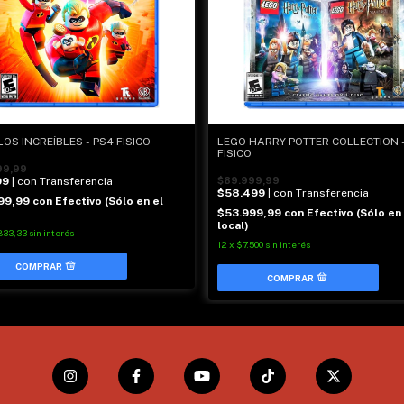
LOS INCREÍBLES - PS4 FISICO
LEGO HARRY POTTER COLLECTION 
FISICO
99,99
99
| con Transferencia
$89.999,99
$58.499
| con Transferencia
99,99
con
Efectivo (Sólo en el
$53.999,99
con
Efectivo (Sólo en 
local)
833,33
sin interés
12
x
$7.500
sin interés