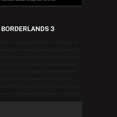
BORDERLANDS 3
 3 es un nuevo episodio dentro de la saga de
de acción creados por Gearbox, Borderlands,
elve una vez más a la misteriosa Pandora para
te a su trepidante acción y posibilidades de
ión y looteo. El lanzamiento de Borderlands 3
hado el 13 de septiembre de 2019 y añade
 modalidades a su conocida fórmula en la que
na cosa: el gunplay de Borderlands 3 funciona