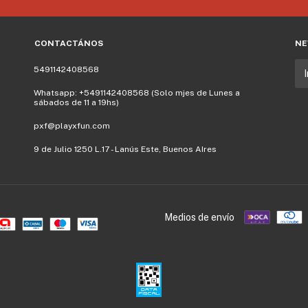
CONTACTÁNOS
NE
5491142408568
Whatsapp: +5491142408568 (Solo mjes de Lunes a
sábados de 11 a 19hs)
pxf@playxfun.com
9 de Julio 1250 L.17 - Lanús Este, Buenos AIres
Medios de envío