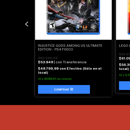
- PS4 FISICO
INJUSTICE GODS AMONG US ULTIMATE
LEGO 
EDITION - PS4 FISICO
$93.9
ncia
$82.999,99
$61.0
$53.949
| con Transferencia
 (Sólo en el
$56.3
$49.799,99
con
Efectivo (Sólo en el
local)
local)
12
x
$7.
12
x
$6.916,67
sin interés