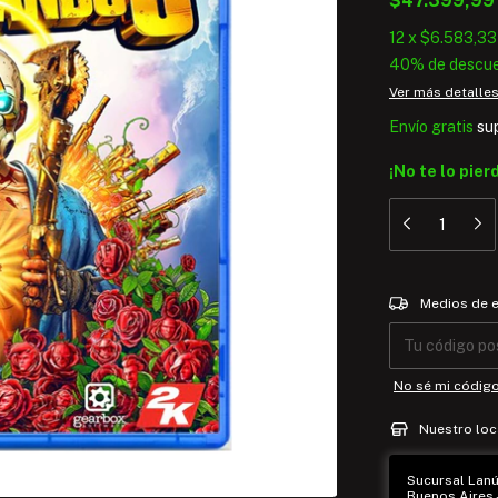
$47.399,9
12
x
$6.583,33
40% de descu
Ver más detalle
Envío gratis
su
¡No te lo pier
Entregas para el
Medios de 
No sé mi códig
Nuestro loc
Sucursal Lanús
Buenos Aires -