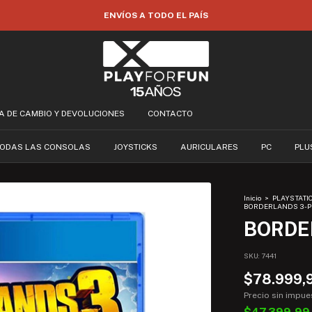
CA DE CAMBIO Y DEVOLUCIONES
CONTACTO
ODAS LAS CONSOLAS
JOYSTICKS
AURICULARES
PC
PLU
Inicio
>
PLAYSTATI
BORDERLANDS 3 - P
BORDER
SKU:
7441
$78.999,
Precio sin impu