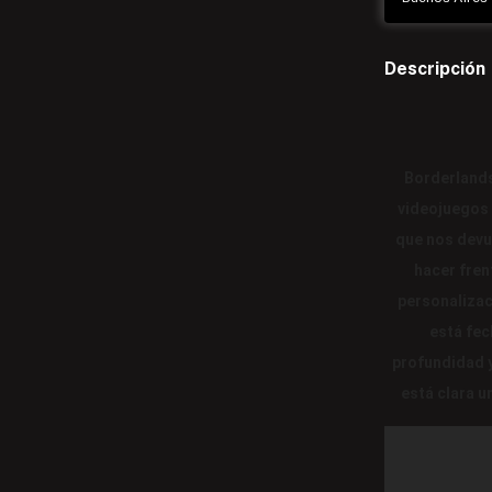
Descripción
Borderlands
videojuegos 
que nos devu
hacer fren
personalizac
está fec
profundidad y
está clara u