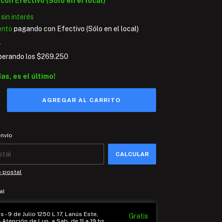
9
con
Efectivo (Sólo en el local)
sin interés
ento
pagando con Efectivo (Sólo en el local)
s
perando los
$269.250
das, es el último!
 CP:
CAMBIAR CP
envío
CALCULAR
o postal
al
 - 9 de Julio 1250 L.17, Lanús Este,
Gratis
 Atención de Lun. a Sab. de 11 a 19 hs.