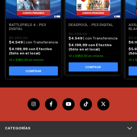
BATTLEFIELD 4 - PS3
DEADPOOL - PS3 DIGITAL
ASSA
DIGITAL
BLAC
$6.999,99
$6.999,99
$4.549
| con Transferencia
$9.3
$4.549
| con Transferencia
$6.1
$4.199,99
con
Efectivo
$4.199,99
con
Efectivo
$5.
(Sólo en el local)
(Sólo en el local)
(Sól
12
x
$583,33
sin interés
12
x
$583,33
sin interés
12
x
$
CATEGORÍAS