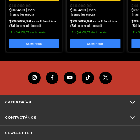
$49.999,99
$49.999,99
$49.
$32.499
| con
$32.499
| con
$32
Transferencia
Transferencia
Tran
$29.999,99
con
Efectivo
$29.999,99
con
Efectivo
$29
(Sólo en el local)
(Sólo en el local)
(Sól
12
x
$4.166,67
sin interés
12
x
$4.166,67
sin interés
12
x
$
CATEGORÍAS
CONTACTÁNOS
NEWSLETTER