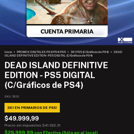
Inicio
>
PROMOS DIGITALES PS3/PS4/PS5
>
3X1 PS5 (C/Gráficos de PS4)
>
DEAD
ISLAND DEFINITIVE EDITION - PS5 DIGITAL (C/Gráficos de PS4)
DEAD ISLAND DEFINITIVE
EDITION - PS5 DIGITAL
(C/Gráficos de PS4)
SKU:
3X1X
3X1 EN PRIMARIOS DE PS5!
$49.999,99
Precio sin impuestos
$41.322,31
$29.999,99
con
Efectivo (Sólo en el local)