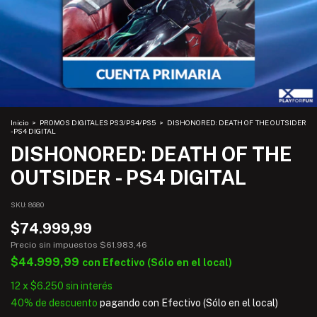
Inicio
>
PROMOS DIGITALES PS3/PS4/PS5
>
DISHONORED: DEATH OF THE OUTSIDER
- PS4 DIGITAL
DISHONORED: DEATH OF THE
OUTSIDER - PS4 DIGITAL
SKU:
8680
$74.999,99
Precio sin impuestos
$61.983,46
$44.999,99
con
Efectivo (Sólo en el local)
12
x
$6.250
sin interés
40% de descuento
pagando con Efectivo (Sólo en el local)