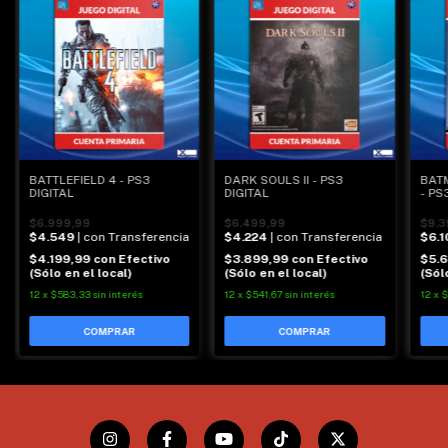
BATTLEFIELD 4 - PS3
DARK SOULS II - PS3
BAT
DIGITAL
DIGITAL
- PS
$6.999,99
$6.499,99
$9.3
$4.549
| con Transferencia
$4.224
| con Transferencia
$6.1
$4.199,99
con
Efectivo
$3.899,99
con
Efectivo
$5.
(Sólo en el local)
(Sólo en el local)
(Sól
12
x
$583,33
sin interés
12
x
$541,67
sin interés
12
x
$