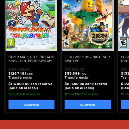
LEGO WORLDS - NINTENDO
POK
PAPER MARIO THE ORIGAMI
SWITCH
NIN
KING - NINTENDO SWITCH
$85.999,99
$205
$194.999,99
$55.899
| con
$13
$126.749
| con
Transferencia
Tran
Transferencia
$51.599,99
con
Efectivo
$12
$116.999,99
con
Efectivo
(Sólo en el local)
(Sól
(Sólo en el local)
12
x
$7.166,67
sin interés
12
x
$
12
x
$16.250
sin interés