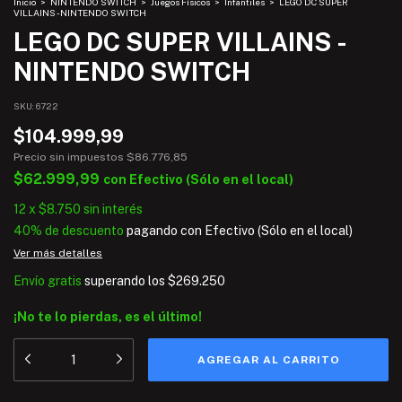
Inicio
>
NINTENDO SWITCH
>
Juegos Físicos
>
Infantiles
>
LEGO DC SUPER
VILLAINS - NINTENDO SWITCH
LEGO DC SUPER VILLAINS -
NINTENDO SWITCH
SKU:
6722
$104.999,99
Precio sin impuestos
$86.776,85
$62.999,99
con
Efectivo (Sólo en el local)
12
x
$8.750
sin interés
40% de descuento
pagando con Efectivo (Sólo en el local)
Ver más detalles
Envío gratis
superando los
$269.250
¡No te lo pierdas, es el último!