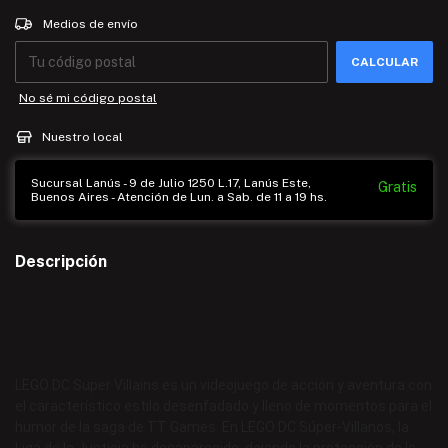
Entregas para el CP:
CAMBIAR CP
Medios de envío
CALCULAR
No sé mi código postal
Nuestro local
Sucursal Lanús - 9 de Julio 1250 L.17, Lanús Este,
Gratis
Buenos Aires - Atención de Lun. a Sab. de 11 a 19 hs.
Descripción
LEGO DC Super Villains es un videojuego de acción y aventura con
el característico estilo desenfadado y lleno de momentos para el
humor de la saga de TT Games. En LEGO DC Súper-Villanos, la