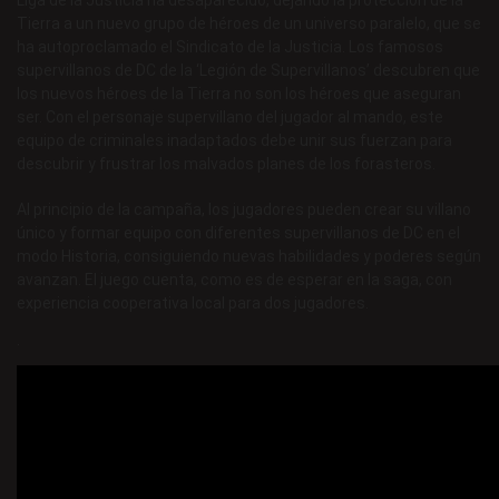
Liga de la Justicia ha desaparecido, dejando la protección de la
Tierra a un nuevo grupo de héroes de un universo paralelo, que se
ha autoproclamado el Sindicato de la Justicia. Los famosos
supervillanos de DC de la ‘Legión de Supervillanos’ descubren que
los nuevos héroes de la Tierra no son los héroes que aseguran
ser. Con el personaje supervillano del jugador al mando, este
equipo de criminales inadaptados debe unir sus fuerzan para
descubrir y frustrar los malvados planes de los forasteros.
Al principio de la campaña, los jugadores pueden crear su villano
único y formar equipo con diferentes supervillanos de DC en el
modo Historia, consiguiendo nuevas habilidades y poderes según
avanzan. El juego cuenta, como es de esperar en la saga, con
experiencia cooperativa local para dos jugadores.
.