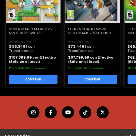
SUPER MARIO MAKER 2 -
LEGO NINJAGO MOVIE
LEGO
NINTENDO SWITCH
VIDEOGAME - NINTENDO
NIN
SWITCH
$178.999,99
$112.999,99
$104
$116.349
| con
$73.449
| con
$68
Transferencia
Transferencia
Tran
$107.399,99
con
Efectivo
$67.799,99
con
Efectivo
$62
(Sólo en el local)
(Sólo en el local)
(Sól
12
x
$14.916,67
sin interés
12
x
$9.416,67
sin interés
12
x
$