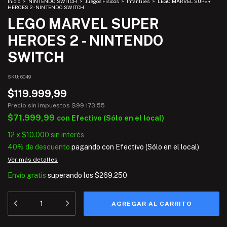
Inicio
>
NINTENDO SWITCH
>
Juegos Físicos
>
Infantiles
>
LEGO MARVEL SUPER
HEROES 2 - NINTENDO SWITCH
LEGO MARVEL SUPER
HEROES 2 - NINTENDO
SWITCH
SKU:
6049
$119.999,99
Precio sin impuestos
$99.173,55
$71.999,99
con
Efectivo (Sólo en el local)
12
x
$10.000
sin interés
40% de descuento
pagando con Efectivo (Sólo en el local)
Ver más detalles
Envío gratis
superando los
$269.250