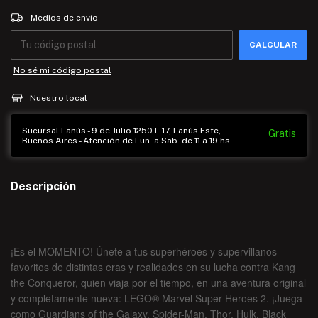
Entregas para el CP:
CAMBIAR CP
Medios de envío
CALCULAR
No sé mi código postal
Nuestro local
Sucursal Lanús - 9 de Julio 1250 L.17, Lanús Este,
Gratis
Buenos Aires - Atención de Lun. a Sab. de 11 a 19 hs.
Descripción
¡Es el MOMENTO! Únete a tus superhéroes y supervillanos
favoritos de distintas eras y realidades en su lucha contra Kang
the Conqueror, quien viaja por el tiempo, en una aventura original
y completamente nueva: LEGO® Marvel Super Heroes 2. ¡Juega
como Guardians of the Galaxy, Spider-Man, Thor, Hulk, Black