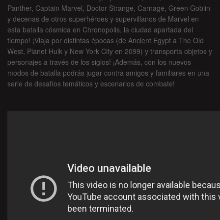
Panther, Captain Marvel, Doctor Strange, Carnage, Green Goblin
y decenas de otros superhéroes y supervillanos de Marvel en
esta batalla cósmica en Chronopolis, la ciudad apartada del
tiempo! ¡Viaja por distintas épocas (de Ancient Egypt a The Old
West, Planet Hulk y New York City en 2099) y transporta objetos y
personajes a través de los siglos! ¡Además, con los nuevos
modos de batalla podrás jugar contra amigos y familiares en una
serie de desafíos temáticos y escenarios de combate!