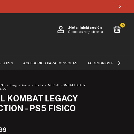
0
¡Hola!
Iniciá sesión
O podés registrarte
S & PSN
ACCESORIOS PARA CONSOLAS
ACCESORIOS PARA CELUL
ON 5
>
Juegos Físicos
>
Lucha
>
MORTAL KOMBAT LEGACY
ISICO
L KOMBAT LEGACY
TION - PS5 FISICO
,99