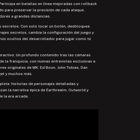
 Participa en batallas en línea mejoradas con rollback
o para preservar la precisión de cada ataque,
dores a grandes distancias.
s secretos: Con solo tocar un botón, desbloquea
ajes secretos, cambia la configuración del juego y
nús ocultos del desarrollador para jugar como tú
eractivo: Un profundo contenido tras las cámaras
 de la franquicia, con nuevas entrevistas exclusivas a
res originales de MK: Ed Boon, John Tobias, Dan
gel y muchos más.
mpleta: historias de personajes detalladas y
an la narrativa épica de Earthrealm, Outworld y
e la era arcade.