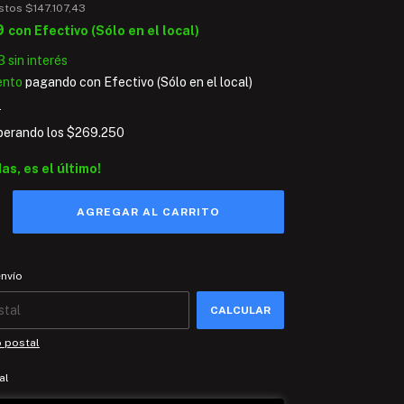
estos
$147.107,43
9
con
Efectivo (Sólo en el local)
3
sin interés
ento
pagando con Efectivo (Sólo en el local)
s
perando los
$269.250
das, es el último!
 CP:
CAMBIAR CP
envío
CALCULAR
o postal
al