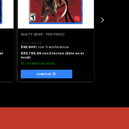
GUILTY GEAR - PS5 FISICO
UNDISPUTED - PS
$142.999,99
$213.999,99
$92.949
| con Transferencia
$139.099
| con 
el
$85.799,99
con
Efectivo (Sólo en el
$128.399,99
co
local)
local)
12
x
$11.916,67
sin interés
12
x
$17.833,33
sin i