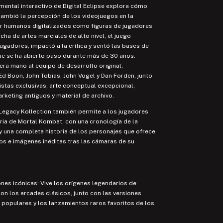
ental interactivo de Digital Eclipse explora cómo
ambió la percepción de los videojuegos en la
ar humanos digitalizados como figuras de jugadores
cha de artes marciales de alto nivel, el juego
ugadores, impactó a la crítica y sentó las bases de
ue se ha abierto paso durante más de 30 años.
ra mano al equipo de desarrollo original,
 Boon, John Tobias, John Vogel y Dan Forden, junto
istas exclusivas, arte conceptual excepcional,
rketing antiguos y material de archivo.
Legacy Kollection también permite a los jugadores
oria de Mortal Kombat, con una cronología de la
l y una completa historia de los personajes que ofrece
tos e imágenes inéditas tras las cámaras de su
iones icónicas: Vive los orígenes legendarios de
n los arcades clásicos, junto con las versiones
populares y los lanzamientos raros favoritos de los