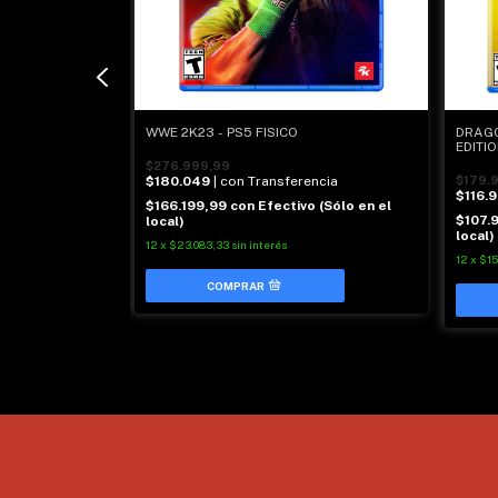
WWE 2K23 - PS5 FISICO
DRAGO
EDITIO
$276.999,99
$180.049
| con Transferencia
$179.
$116.
$166.199,99
con
Efectivo (Sólo en el
$107.
local)
local)
12
x
$23.083,33
sin interés
cia
12
x
$15
 (Sólo en el