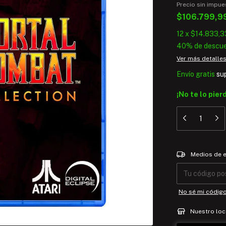
Precio sin impu
$106.799,9
12
x
$14.833,3
40% de descu
Ver más detalle
Envío gratis
su
¡No te lo pier
Entregas para el
Medios de 
No sé mi códig
Nuestro loc