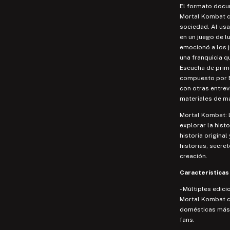
El formato docum
Mortal Kombat c
sociedad. Al us
en un juego de lu
emocionó a los j
una franquicia q
Escucha de prime
compuesto por Ed
con otras entrev
materiales de ma
Mortal Kombat: 
explorar la hist
historia origina
historias, secre
creación.
Características
- Múltiples edic
Mortal Kombat co
domésticas más 
fans.