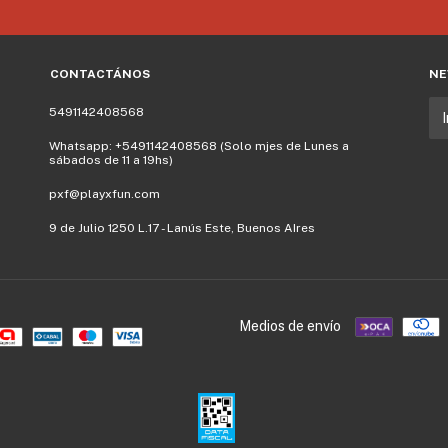
CONTACTÁNOS
NE
5491142408568
Whatsapp: +5491142408568 (Solo mjes de Lunes a
sábados de 11 a 19hs)
pxf@playxfun.com
9 de Julio 1250 L.17 - Lanús Este, Buenos AIres
Medios de envío