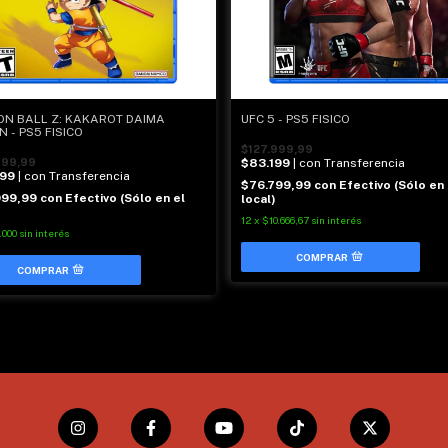
N BALL Z: KAKAROT DAIMA
UFC 5 - PS5 FISICO
N - PS5 FISICO
$127.999,99
999,99
$83.199
| con Transferencia
999
| con Transferencia
$76.799,99
con
Efectivo (Sólo en 
999,99
con
Efectivo (Sólo en el
local)
12
x
$10.666,67
sin interés
.000
sin interés