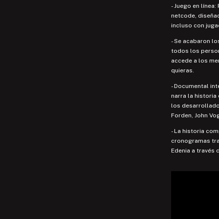
- Juego en línea:
netcode, diseñad
incluso con juga
- Se acabaron lo
todos los person
accede a los me
quieras.
- Documental int
narra la historia
los desarrollado
Forden, John Vo
- La historia co
cronogramas traz
Edenia a través d