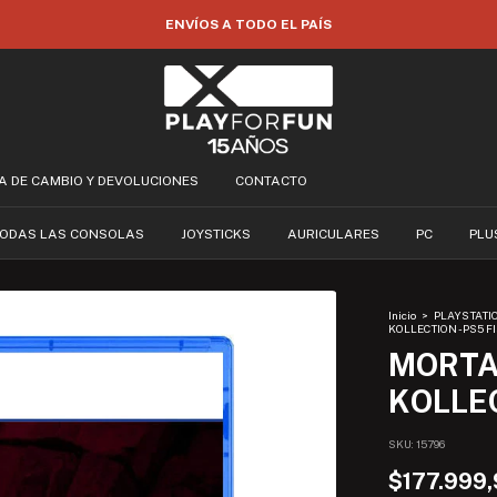
35% OFF POR TRANSFERENCIA
CA DE CAMBIO Y DEVOLUCIONES
CONTACTO
ODAS LAS CONSOLAS
JOYSTICKS
AURICULARES
PC
PLU
Inicio
>
PLAYSTATI
KOLLECTION - PS5 F
MORTA
KOLLEC
SKU:
15796
$177.999