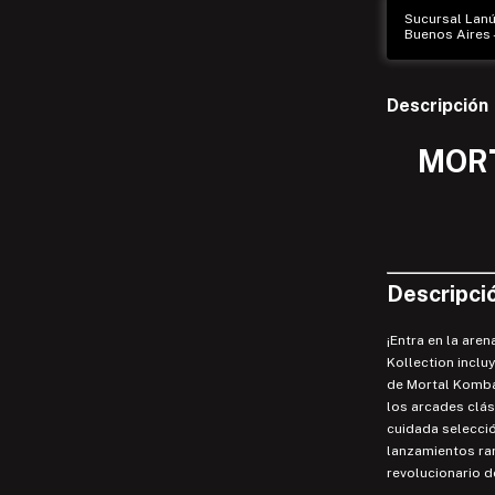
Sucursal Lanús
Buenos Aires -
Descripción
MOR
Descripció
¡Entra en la are
Kollection inclu
de Mortal Kombat
los arcades clá
cuidada selecci
lanzamientos rar
revolucionario de