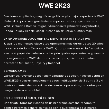
WWE 2K23
Funciones ampliadas, magníficos gráficos y la mejor experiencia WWE.
¡Sube al ring con una gran lista de superestrellas y leyendas de la
WWE, incluidos Roman Reigns, "American Nightmare" Cody Rhodes,
Ronda Rousey, Brock Lesnar, "Stone Cold" Steve Austin y más!
2K SHOWCASE: DOCUMENTAL DEPORTIVO INTERACTIVO
Juega los momentos clave y los oponentes más duros de los 20 años
de carrera de John Cena en la WWE. Y, por primera vez en la franquicia,
asume el papel de cada uno de los principales oponentes, algunos de
los mejores de la WWE de todos los tiempos, mientras intentas
derrotar a Mr. Hustle, Loyalty y Respect.
ES WARGAMES
WarGames, favorito de los fans y cargado de acción, hace su debut en
WWE 2K23 y trae un emocionante caos multijugador de 3 contra 3 y 4
contra 4 dentro de dos anillos de combate paralelos, rodeados por
una jaula de acero doble!
ES TU ESPECTÁCULO, TÚ ELIGES
Con MyGM, tome las riendas de un programa semanal y compita
contra gerentes generales rivales por la supremacía de la marca.