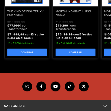
THE KING OF FIGHTER XV -
MORTAL KOMBAT 1 - PS5
MOR
PS5 FISICO
FISICO
KOLL
$119.999,99
$121.999,99
$177
$77.999
| con
$79.299
| con
$115
Transferencia
Transferencia
Tran
$71.999,99
con
Efectivo
$73.199,99
con
Efectivo
$10
(Sólo en el local)
(Sólo en el local)
(Sól
12
x
$10.000
sin interés
12
x
$10.166,67
sin interés
12
x
$
CATEGORÍAS