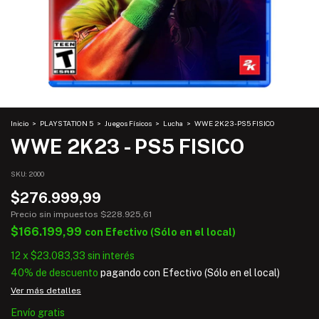
Inicio
>
PLAYSTATION 5
>
Juegos Físicos
>
Lucha
>
WWE 2K23 - PS5 FISICO
WWE 2K23 - PS5 FISICO
SKU:
2000
$276.999,99
Precio sin impuestos
$228.925,61
$166.199,99
con
Efectivo (Sólo en el local)
12
x
$23.083,33
sin interés
40% de descuento
pagando con Efectivo (Sólo en el local)
Ver más detalles
Envío gratis