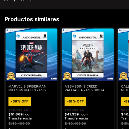
Productos similares
MARVEL'S SPIDERMAN:
ASSASSIN'S CREED
CAL
MILES MORALES - PS5
VALHALLA - PS5 DIGITAL
NEXT
DIGITAL
DIGI
-
39
%
OFF
-
51
%
OFF
-
5
$79.799,99
$63.599,99
$62.
$51.869
| con
$41.339
| con
$40
Transferencia
Transferencia
Tran
$130.499,99
$130.499,99
$151