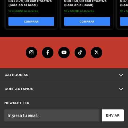
$47.879,99
con
Efectivo
$38.159,99
con
Efectivo
$37
(Sólo en el local)
(Sólo en el local)
(Sól
12
x
$6.650
sin interés
12
x
$5.300
sin interés
12
x
$
CATEGORÍAS
CONTACTÁNOS
NEWSLETTER