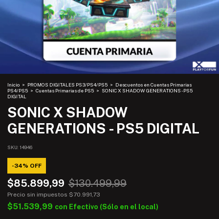
Inicio
>
PROMOS DIGITALES PS3/PS4/PS5
>
Descuentos en Cuentas Primarias
PS4/PS5
>
Cuentas Primarias de PS5
>
SONIC X SHADOW GENERATIONS - PS5
DIGITAL
SONIC X SHADOW
GENERATIONS - PS5 DIGITAL
SKU:
14946
-
34
%
OFF
$85.899,99
$130.499,99
Precio sin impuestos
$70.991,73
$51.539,99
con
Efectivo (Sólo en el local)