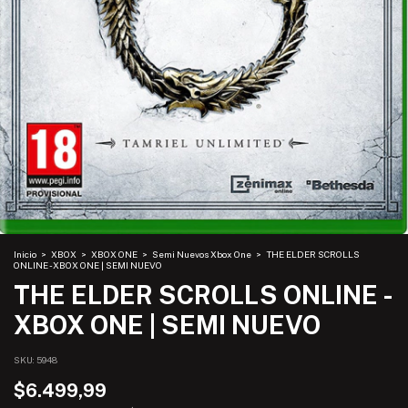
Inicio
>
XBOX
>
XBOX ONE
>
Semi Nuevos Xbox One
>
THE ELDER SCROLLS
ONLINE - XBOX ONE | SEMI NUEVO
THE ELDER SCROLLS ONLINE -
XBOX ONE | SEMI NUEVO
SKU:
5948
$6.499,99