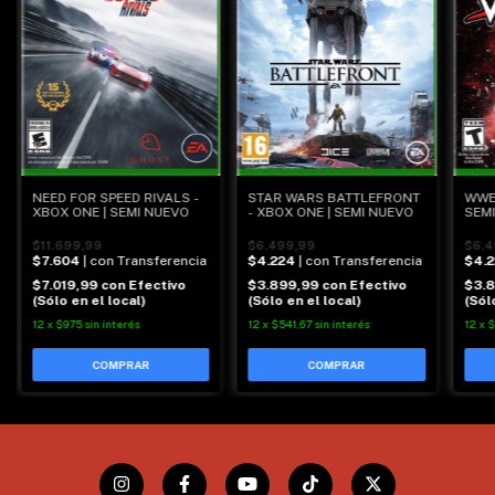
NEED FOR SPEED RIVALS -
STAR WARS BATTLEFRONT
WWE 
XBOX ONE | SEMI NUEVO
- XBOX ONE | SEMI NUEVO
SEM
$11.699,99
$6.499,99
$6.4
$7.604
| con Transferencia
$4.224
| con Transferencia
$4.
$7.019,99
con
Efectivo
$3.899,99
con
Efectivo
$3.
(Sólo en el local)
(Sólo en el local)
(Sól
12
x
$975
sin interés
12
x
$541,67
sin interés
12
x
$