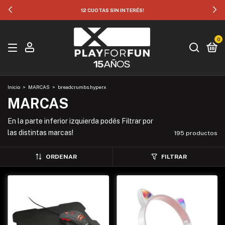
12 CUOTAS SIN INTERÉS!
0
Inicio
>
MARCAS
>
breadcrumbs.hyperx
MARCAS
En la parte inferior izquierda podés Filtrar por
las distintas marcas!
195 productos
ORDENAR
FILTRAR