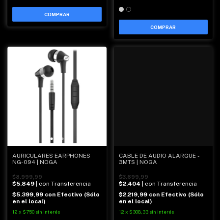
COMPRAR
AURICULARES EARPHONES
CABLE DE AUDIO ALARGUE -
NG-094 | NOGA
3MTS | NOGA
$8.999,99
$3.699,99
$5.849
| con Transferencia
$2.404
| con Transferencia
$5.399,99
con
Efectivo (Sólo
$2.219,99
con
Efectivo (Sólo
en el local)
en el local)
12
x
$750
sin interés
12
x
$308,33
sin interés