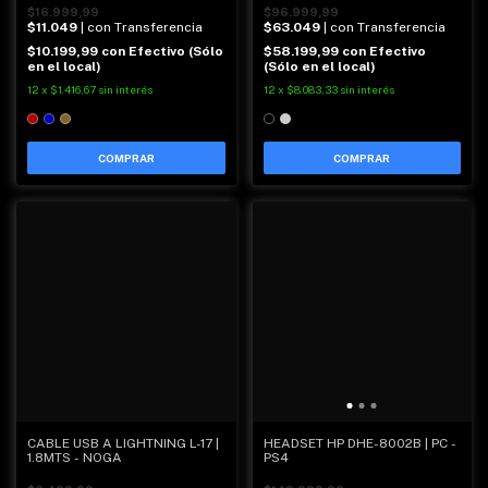
$16.999,99
$96.999,99
$11.049
| con Transferencia
$63.049
| con Transferencia
$10.199,99
con
Efectivo (Sólo
$58.199,99
con
Efectivo
en el local)
(Sólo en el local)
12
x
$1.416,67
sin interés
12
x
$8.083,33
sin interés
COMPRAR
COMPRAR
CABLE USB A LIGHTNING L-17 |
HEADSET HP DHE-8002B | PC -
1.8MTS - NOGA
PS4