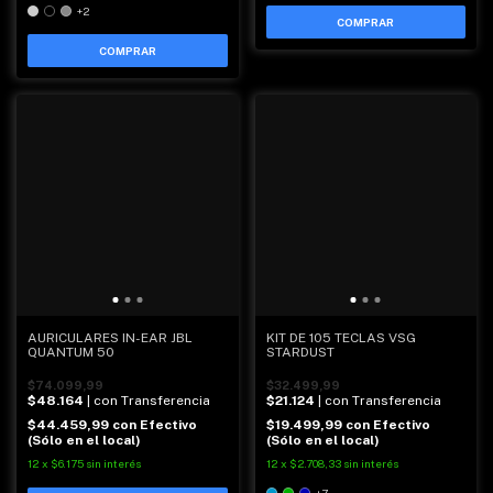
+2
COMPRAR
AURICULARES IN-EAR JBL
KIT DE 105 TECLAS VSG
QUANTUM 50
STARDUST
$74.099,99
$32.499,99
$48.164
| con Transferencia
$21.124
| con Transferencia
$44.459,99
con
Efectivo
$19.499,99
con
Efectivo
(Sólo en el local)
(Sólo en el local)
12
x
$6.175
sin interés
12
x
$2.708,33
sin interés