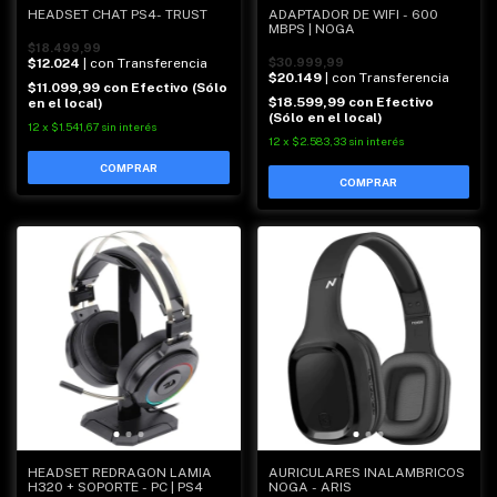
HEADSET CHAT PS4- TRUST
ADAPTADOR DE WIFI - 600
MBPS | NOGA
$18.499,99
$12.024
| con Transferencia
$30.999,99
$20.149
| con Transferencia
$11.099,99
con
Efectivo (Sólo
$18.599,99
con
Efectivo
en el local)
(Sólo en el local)
12
x
$1.541,67
sin interés
12
x
$2.583,33
sin interés
HEADSET REDRAGON LAMIA
AURICULARES INALAMBRICOS
H320 + SOPORTE - PC | PS4
NOGA - ARIS