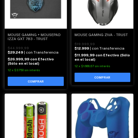
MOUSE GAMING + MOUSEPAD
MOUSE GAMING ZIVA - TRUST
IZZA GXT 783 - TRUST
$19.999,99
$44.999,99
$12.999
| con Transferencia
$29.249
| con Transferencia
$11.999,99
con
Efectivo (Sólo
$26.999,99
con
Efectivo
en el local)
(Sólo en el local)
12
x
$1.666,67
sin interés
12
x
$3.750
sin interés