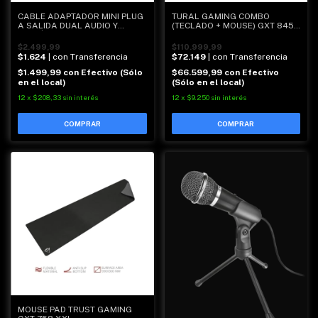
CABLE ADAPTADOR MINI PLUG
TURAL GAMING COMBO
A SALIDA DUAL AUDIO Y
(TECLADO + MOUSE) GXT 845 -
MICRÓFONO - PC
TRUST
$2.499,99
$110.999,99
$1.624
| con Transferencia
$72.149
| con Transferencia
$1.499,99
con
Efectivo (Sólo
$66.599,99
con
Efectivo
en el local)
(Sólo en el local)
12
x
$208,33
sin interés
12
x
$9.250
sin interés
MOUSE PAD TRUST GAMING