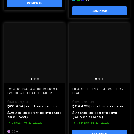
+7
COMPRAR
COMBO INALAMBRICO NOGA
HEADSET HP DHE-8005 | PC -
S5600 - TECLADO + MOUSE
PS4
$43.699,99
$129.999,99
$28.404
| con Transferencia
$84.499
| con Transferencia
$26.219,99
con
Efectivo (Sólo
$77.999,99
con
Efectivo
en el local)
(Sólo en el local)
12
x
$3.641,67
sin interés
12
x
$10.833,33
sin interés
+1