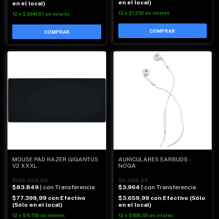
en el local)
en el local)
12
x
$1.250
sin interés
12
x
$3.641,67
sin interés
MOUSE PAD RAZER GIGANTUS
AURICULARES EARBUDS -
V2 XXXL
NOGA
$128.999,99
$6.099,99
$83.849
| con Transferencia
$3.964
| con Transferencia
$77.399,99
con
Efectivo
$3.659,99
con
Efectivo (Sólo
(Sólo en el local)
en el local)
12
x
$10.750
sin interés
12
x
$508,33
sin interés