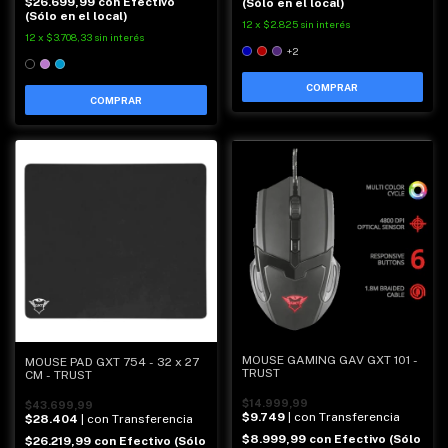
$26.699,99
con
Efectivo
(Sólo en el local)
(Sólo en el local)
12
x
$2.825
sin interés
12
x
$3.708,33
sin interés
+2
COMPRAR
COMPRAR
MOUSE GAMING GAV GXT 101 -
MOUSE PAD GXT 754 - 32 x 27
TRUST
CM - TRUST
$14.999,99
$43.699,99
$9.749
| con Transferencia
$28.404
| con Transferencia
$8.999,99
con
Efectivo (Sólo
$26.219,99
con
Efectivo (Sólo