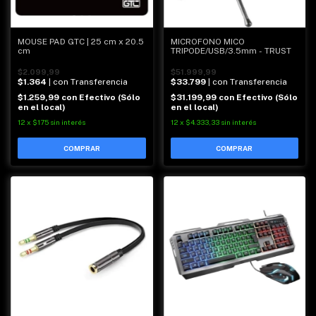
MOUSE PAD GTC | 25 cm x 20.5
MICROFONO MICO
cm
TRIPODE/USB/3.5mm - TRUST
$2.099,99
$51.999,99
$1.364
| con Transferencia
$33.799
| con Transferencia
$1.259,99
con
Efectivo (Sólo
$31.199,99
con
Efectivo (Sólo
en el local)
en el local)
12
x
$175
sin interés
12
x
$4.333,33
sin interés