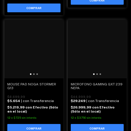
COMPRAR
MOUSE PAD NOGA STORMER
MICROFONO GAMING GXT 239
G13
NEPA
$8.699,99
$44.999,99
$5.654
| con Transferencia
$29.249
| con Transferencia
$5.219,99
con
Efectivo (Sólo
$26.999,99
con
Efectivo
en el local)
(Sólo en el local)
12
x
$725
sin interés
12
x
$3.750
sin interés