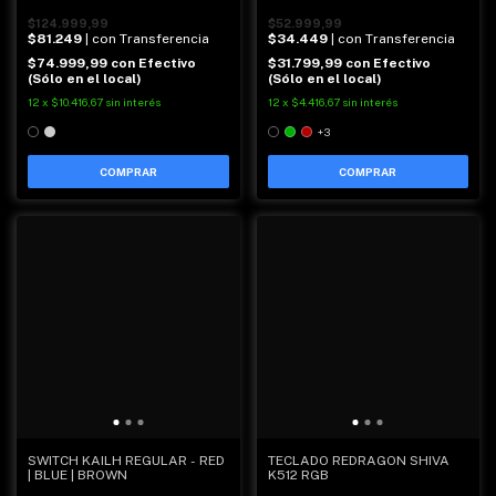
$124.999,99
$52.999,99
$81.249
| con Transferencia
$34.449
| con Transferencia
$74.999,99
con
Efectivo
$31.799,99
con
Efectivo
(Sólo en el local)
(Sólo en el local)
12
x
$10.416,67
sin interés
12
x
$4.416,67
sin interés
+3
COMPRAR
COMPRAR
SWITCH KAILH REGULAR - RED
TECLADO REDRAGON SHIVA
| BLUE | BROWN
K512 RGB