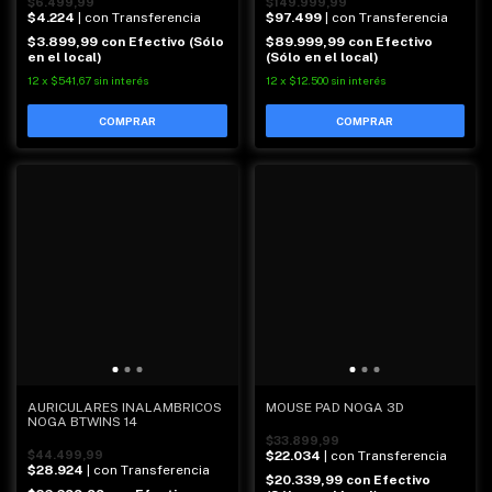
$6.499,99
$149.999,99
$4.224
| con Transferencia
$97.499
| con Transferencia
$3.899,99
con
Efectivo (Sólo
$89.999,99
con
Efectivo
en el local)
(Sólo en el local)
12
x
$541,67
sin interés
12
x
$12.500
sin interés
AURICULARES INALAMBRICOS
MOUSE PAD NOGA 3D
NOGA BTWINS 14
$33.899,99
$44.499,99
$22.034
| con Transferencia
$28.924
| con Transferencia
$20.339,99
con
Efectivo