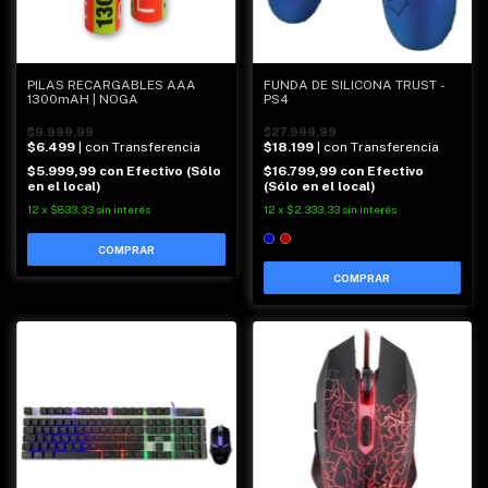
PILAS RECARGABLES AAA
FUNDA DE SILICONA TRUST -
1300mAH | NOGA
PS4
$9.999,99
$27.999,99
$6.499
| con Transferencia
$18.199
| con Transferencia
$5.999,99
con
Efectivo (Sólo
$16.799,99
con
Efectivo
en el local)
(Sólo en el local)
12
x
$833,33
sin interés
12
x
$2.333,33
sin interés
COMPRAR