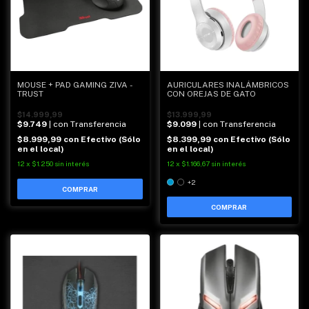
MOUSE + PAD GAMING ZIVA -
AURICULARES INALÁMBRICOS
TRUST
CON OREJAS DE GATO
$14.999,99
$13.999,99
$9.749
| con Transferencia
$9.099
| con Transferencia
$8.999,99
con
Efectivo (Sólo
$8.399,99
con
Efectivo (Sólo
en el local)
en el local)
12
x
$1.250
sin interés
12
x
$1.166,67
sin interés
+2
COMPRAR