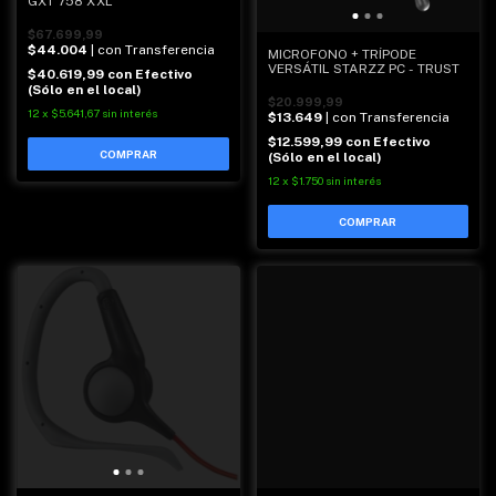
GXT 758 XXL
$67.699,99
$44.004
| con Transferencia
MICROFONO + TRÍPODE
VERSÁTIL STARZZ PC - TRUST
$40.619,99
con
Efectivo
(Sólo en el local)
$20.999,99
12
x
$5.641,67
sin interés
$13.649
| con Transferencia
$12.599,99
con
Efectivo
(Sólo en el local)
12
x
$1.750
sin interés