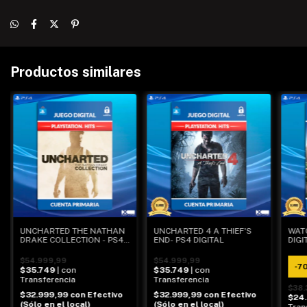
Productos similares
UNCHARTED THE NATHAN
UNCHARTED 4 A THIEF'S
WATC
DRAKE COLLECTION - PS4
END- PS4 DIGITAL
DIGI
DIGITAL
$54.999,99
$54.999,99
-
7
$35.749
| con
$35.749
| con
Transferencia
Transferencia
$38.
$32.999,99
con
Efectivo
$32.999,99
con
Efectivo
$24
(Sólo en el local)
(Sólo en el local)