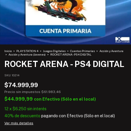
Inicio
>
PLAYSTATION 4
>
Juegos Digitales
>
Cuentas Primarias
>
Acción y Aventura
>
Acción y Aventura (Jovenes)
>
ROCKET ARENA - PS4 DIGITAL
ROCKET ARENA - PS4 DIGITAL
SKU:
10214
$74.999,99
Precio sin impuestos
$61.983,46
$44.999,99
con
Efectivo (Sólo en el local)
12
x
$6.250
sin interés
40% de descuento
pagando con Efectivo (Sólo en el local)
Ver más detalles