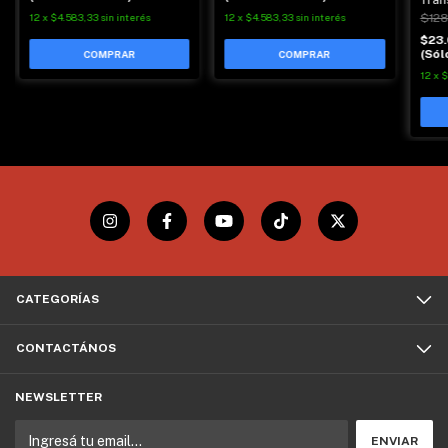
Tran
12
x
$4.583,33
sin interés
12
x
$4.583,33
sin interés
$128
$23
(Sól
12
x
$
CATEGORÍAS
CONTACTÁNOS
NEWSLETTER