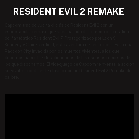
RESIDENT EVIL 2 REMAKE
Capcom trae de vuelta el clásico Resident Evil 2 con un
espectacular remake que saca partido de la tecnología gráfica
del fantástico Resident Evil 7. Protagonizado por Leon S.
Kennedy y Claire Redfield, esta aventura de terror nos lleva a una
Raccoon City invadida por los muertos vivientes, a los que
debemos hacer frente valiéndonos de los escasos recursos de
los que disponemos. El videojuego de Capcom reinventa la acción
survival horror de este clásico con un Resident Evil 2 Remake de
calibre.