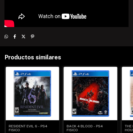
Productos similares
RESIDENT EVIL 6 - PS4
BACK 4 BLOOD - PS4
THE 
FISICO
FISICO
HOUS