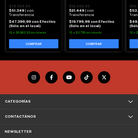
FISI
$78.999,99
$32.999,99
$82.
$51.349
| con
$21.449
| con
$53
Transferencia
Transferencia
Tran
$47.399,99
con
Efectivo
$19.799,99
con
Efectivo
$49
(Sólo en el local)
(Sólo en el local)
(Sól
12
x
$6.583,33
sin interés
12
x
$2.750
sin interés
12
x
$
CATEGORÍAS
CONTACTÁNOS
NEWSLETTER