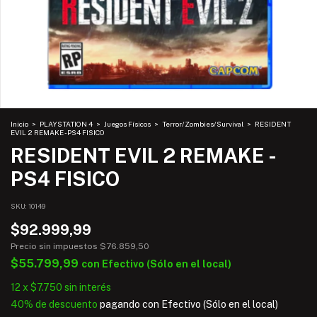
Inicio
>
PLAYSTATION 4
>
Juegos Físicos
>
Terror/Zombies/Survival
>
RESIDENT
EVIL 2 REMAKE - PS4 FISICO
RESIDENT EVIL 2 REMAKE -
PS4 FISICO
SKU:
10149
$92.999,99
Precio sin impuestos
$76.859,50
$55.799,99
con
Efectivo (Sólo en el local)
12
x
$7.750
sin interés
40% de descuento
pagando con Efectivo (Sólo en el local)